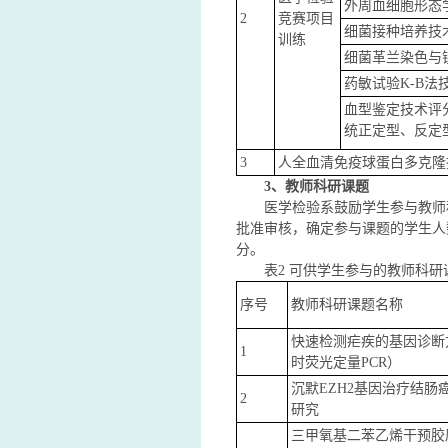
外周血细胞形态
2
竞赛项目
细菌接种培养技
训练
细菌革兰染色与
药敏试验K-B法
血型鉴定技术评
统正定型、反定
3
人全血清免疫球蛋白多克隆
3
、教师科研课题
医学检验系鼓励学生参与教师
批准审核，确定参与课题的学生人
分。
表2 可供学生参与的教师科研
序号
教师科研课题名称
快速检测疟疾的基因诊断
1
时荧光定量PCR）
沉默EZH2基因治疗结肠
2
研究
三甲氧基二苯乙烯干预胶