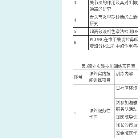
3
关节炎的作用及其对阻抑
通路的研究
骨关节炎早期诊断的血清
4
研究
5
超高效液相色谱法检测D
PLUNC在维甲酸调控鼻
6
增殖分化过程中的作用与
表3课外实践技能训练项目表
课外实践技
训练内容
序号
能训练项目
⑴社区环境
⑵参加湘雅
服务队活动
课外服务性
1
学习
⑶医院导诊
⑷长沙市血
⑸金域医学