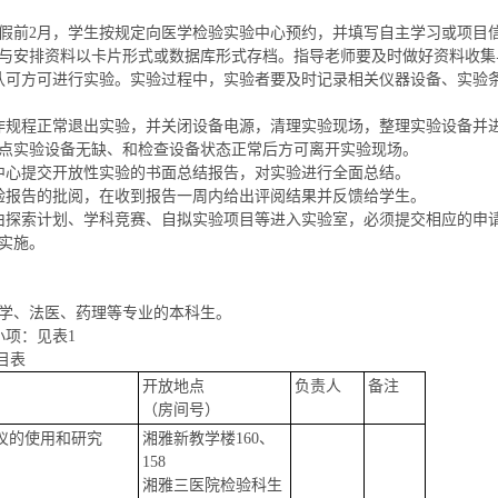
暑假前2月，学生按规定向医学检验实验中心预约，并填写自主学习或项目
与安排资料以卡片形式或数据库形式存档。指导老师要及时做好资料收集
认可方可进行实验。实验过程中，实验者要及时记录相关仪器设备、实验
作规程正常退出实验，并关闭设备电源，清理实验现场，整理实验设备并
点实验设备无缺、和检查设备状态正常后方可离开实验现场。
中心提交开放性实验的书面总结报告，对实验进行全面总结。
验报告的批阅，在收到报告一周内给出评阅结果并反馈给学生。
由探索计划、学科竞赛、自拟实验项目等进入实验室，必须提交相应的申
实施。
学、法医、药理等专业的本科生。
小项：见表1
目表
开放地点
负责人
备注
（房间号）
仪的使用和研究
湘雅新教学楼160、
158
湘雅三医院检验科生