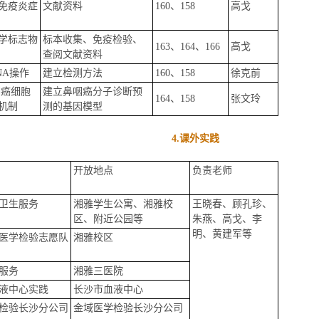
免疫炎症
文献资料
160、158
高戈
学标志物
标本收集、免疫检验、
163、164、166
高戈
查阅文献资料
NA操作
建立检测方法
160、158
徐克前
咽癌细胞
建立鼻咽癌分子诊断预
164、158
张文玲
机制
测的基因模型
4.课外实践
开放地点
负责老师
卫生服务
湘雅学生公寓、湘雅校
王晓春、顾孔珍、
区、附近公园等
朱燕、高戈、李
明、黄建军等
医学检验志愿队
湘雅校区
服务
湘雅三医院
液中心实践
长沙市血液中心
检验长沙分公司
金域医学检验长沙分公司