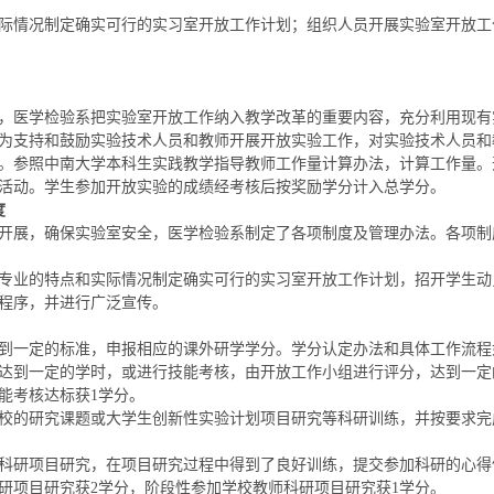
际情况制定确实可行的实习室开放工作计划；组织人员开展实验室开放工
，医学检验系把实验室开放工作纳入教学改革的重要内容，充分利用现有
为支持和鼓励实验技术人员和教师开展开放实验工作，对实验技术人员和
。参照中南大学本科生实践教学指导教师工作量计算办法，计算工作量。
活动。学生参加开放实验的成绩经考核后按奖励学分计入总学分。
度
开展，确保实验室安全，医学检验系制定了各项制度及管理办法。各项制
特点和实际情况制定确实可行的实习室开放工作计划，招开学生动员会，并在网上http
程序，并进行广泛宣传。
到一定的标准，申报相应的课外研学学分。学分认定办法和具体工作流程
达到一定的学时，或进行技能考核，由开放工作小组进行评分，达到一定
能考核达标获1学分。
校的研究课题或大学生创新性实验计划项目研究等科研训练，并按要求完
科研项目研究，在项目研究过程中得到了良好训练，提交参加科研的心得
研项目研究获2学分，阶段性参加学校教师科研项目研究获1学分。