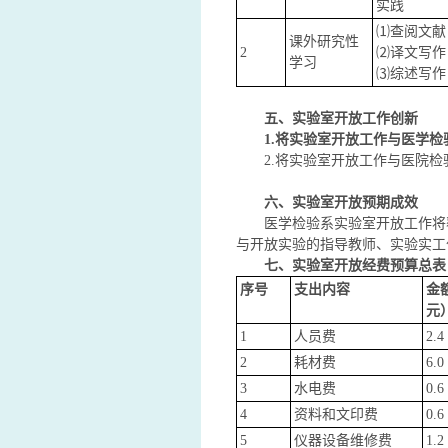
实践
⑴查阅文献
课外研究性
2
⑵译文写作
学习
⑶综述写作
五、实验室开放工作创新
1.将实验室开放工作与医学
2.将实验室开放工作与医院
六、实验室开放预期成效
医学检验系实验室开放工作将覆
与开放实验的指导教师、实验实工
七、实验室开放经费预算总表
序号
支出内容
金
元
1
人员费
2.4
2
耗材费
6.0
3
水电费
0.6
4
资料和文印费
0.6
5
仪器设备维修费
1.2