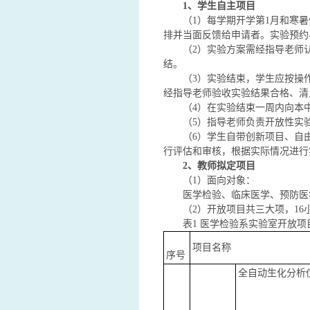
1
、学生自主项目
（1）每学期开学第1月和寒
排并当面反馈给申请者。实验预约
（2）实验方案需经指导老师
结。
（3）实验结束，学生应按操
经指导老师验收实验结果合格、清
（4）在实验结束一周内向本
（5）指导老师负责开放性实
（6）学生自带创新项目、自
行评估和审核，根据实际情况进行
2
、教师拟定项目
（1）面向对象：
医学检验、临床医学、预防医
（2）开放项目共三大项，16
表1 医学检验系实验室开放项
项目名称
序号
全自动生化分析