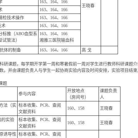
学
163、164、166
王晓春
术
163、164、166
镜检技术操作
163、164、166
技术
163、164、166
分标推（ABO血型系
163、164、166
型试管法）
湘雅三医院输血科
抗体的制备
163、164、166
高 戈
科研课题，每学期开学第一周和寒暑假前一周对学生进行教师科研课题介
数。并由课题负责人与学生一起协商实验内容及时间安排，实验项目结束
课题
开放地点
课题负责
参与内容
（房间号）
人
方法（实
标本收集、PCR、查阅
160、158
王晓春
文献资料
癌的实验
标本收集、PCR、查阅
160、158
王晓春
文献资料
原诱导性
标本收集、PCR、查阅